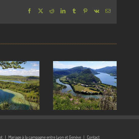
Facebook
X
Reddit
LinkedIn
Tumblr
Pinterest
Vk
Email
Randonnée près
Canoë et paddle
de nos grands
dans les gorges
îtes dans le sud
de l’Ain
du Jura
et
Mariage à la campagne entre Lyon et Genève
Contact