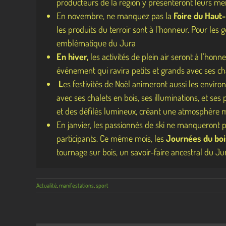
producteurs de la région y présenteront leurs meil
En novembre, ne manquez pas la
Foire du Haut
les produits du terroir sont à l’honneur. Pour les 
emblématique du Jura
En hiver,
les activités de plein air seront à l’honn
événement qui ravira petits et grands avec ses chal
L
es festivités de Noël animeront aussi les envir
avec ses chalets en bois, ses illuminations, et se
et des défilés lumineux, créant une atmosphère m
En janvier, les passionnés de ski ne manqueront 
participants. Ce même mois, les
Journées du boi
tournage sur bois, un savoir-faire ancestral du Ju
Actualité
,
manifestations
,
sport