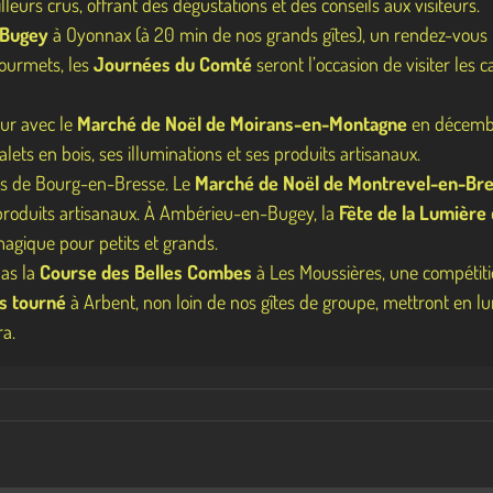
leurs crus, offrant des dégustations et des conseils aux visiteurs.
-Bugey
à Oyonnax (à 20 min de nos grands gîtes), un rendez-vous in
gourmets, les
Journées du Comté
seront l’occasion de visiter les
eur avec le
Marché de Noël de Moirans-en-Montagne
en décembre
ets en bois, ses illuminations et ses produits artisanaux.
ons de Bourg-en-Bresse. Le
Marché de Noël de Montrevel-en-Br
s produits artisanaux. À Ambérieu-en-Bugey, la
Fête de la Lumière
agique pour petits et grands.
pas la
Course des Belles Combes
à Les Moussières, une compétiti
s tourné
à Arbent, non loin de nos gîtes de groupe, mettront en lu
ra.