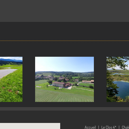
Pourquoi venir
ands gîtes
dans le Jura
 le Jura
g
dans nos gîtes?
Accueil
Le Clos 4*
Chal