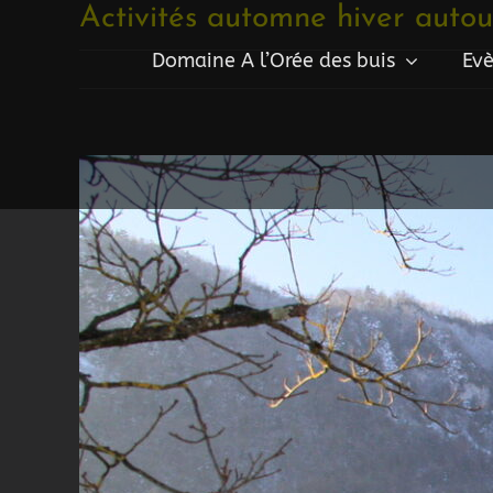
Passer
Activités automne hiver autou
au
Domaine A l’Orée des buis
Evè
contenu
Voir
l'image
agrandie