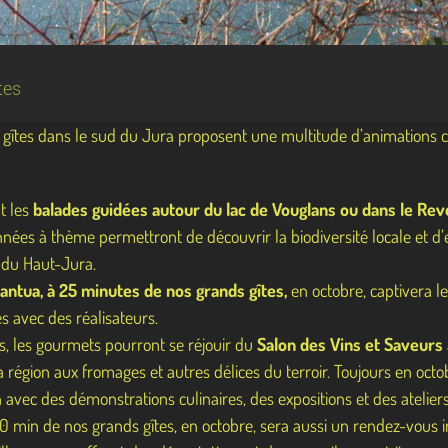
tes
 gîtes dans le sud du Jura proposent une multitude d’animations ca
t les
balades guidées autour du lac de Vouglans ou dans le Re
es à thème permettront de découvrir la biodiversité locale et d’e
l du Haut-Jura.
antua, à 25 minutes de nos grands gîtes,
en octobre, captivera l
s avec des réalisateurs.
s, les gourmets pourront se réjouir du
Salon des Vins et Saveurs
la région aux fromages et autres délices du terroir. Toujours en octo
ec des démonstrations culinaires, des expositions et des ateliers s
0 min de nos grands gîtes, en octobre, sera aussi un rendez-vous 