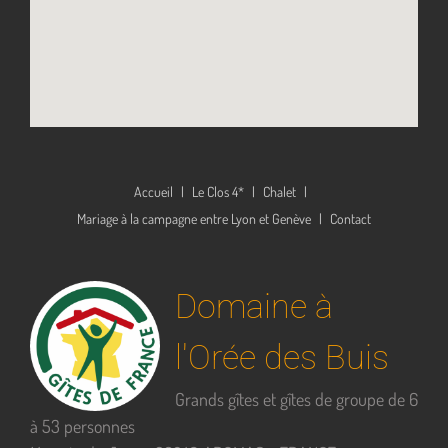
Accueil
Le Clos 4*
Chalet
Mariage à la campagne entre Lyon et Genève
Contact
Domaine à
l'Orée des Buis
Grands gîtes et gîtes de groupe de 6
à 53 personnes