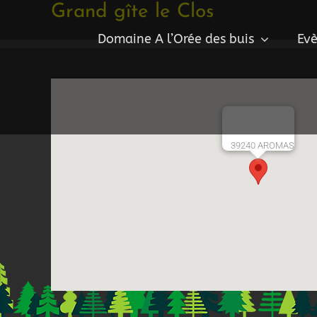
Passer
Grand gîte le Clos
au
Domaine A l’Orée des buis
Evè
contenu
39240 AROMAS