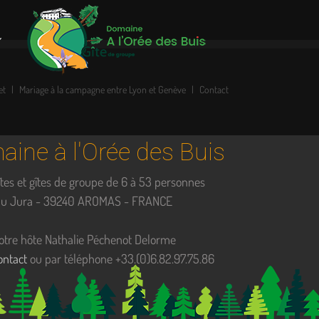
et
Mariage à la campagne entre Lyon et Genève
Contact
ine à l'Orée des Buis
tes et gîtes de groupe de 6 à 53 personnes
 du Jura - 39240 AROMAS - FRANCE
otre hôte Nathalie Péchenot Delorme
ontact
ou par téléphone +33.(0)6.82.97.75.86