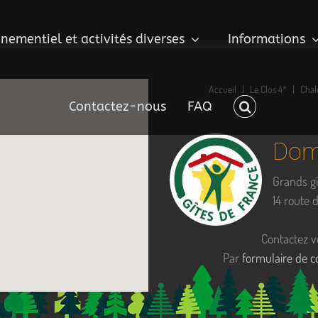
nementiel et activités diverses
Informations
Accueil
Le Clos 4*
Chal
Contactez-nous
FAQ
Doma
Grands gî
14 route
Contactez v
Par
formulaire de c