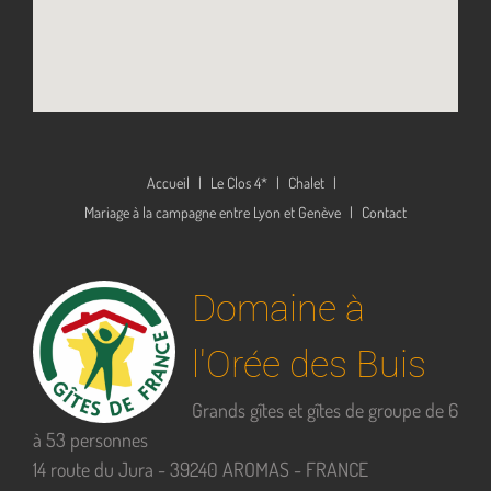
Accueil
Le Clos 4*
Chalet
Mariage à la campagne entre Lyon et Genève
Contact
Domaine à
l'Orée des Buis
Grands gîtes et gîtes de groupe de 6
à 53 personnes
14 route du Jura - 39240 AROMAS - FRANCE