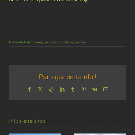
En famille
,
Gastronomie
,
Les incontournables
,
Que faire
Partagez cette info !
Facebook
X
Reddit
LinkedIn
Tumblr
Pinterest
Vk
Email
Infos similaires