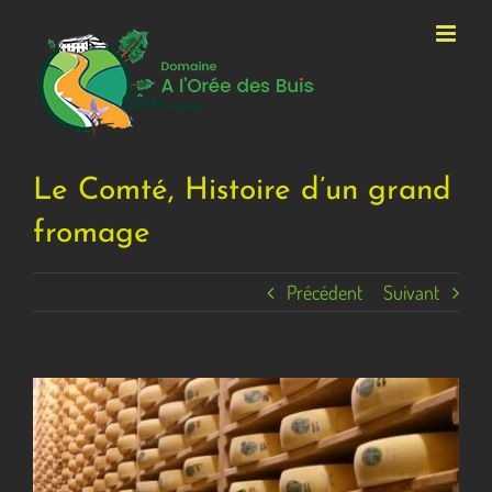
Passer
au
contenu
Le Comté, Histoire d’un grand
fromage
Précédent
Suivant
Voir
l'image
agrandie