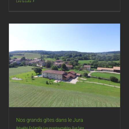
Lire la suite
Nos grands gîtes dans le Jura
Actualité
,
En famille
,
Les incontournables
,
Que faire