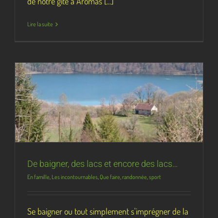
de notre gîte à Aromas [...]
Lire la suite
De baigner, des lacs et encore des lacs…
En famille
,
Les incontournables
,
Que faire
,
randonnée
,
sport
Se baigner ou tout simplement s'imprégner de la