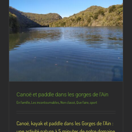
Canoë et paddle dans les gorges de l’Ain
En famille
,
Les incontournables
,
Non classé
,
Que faire
,
sport
Canoë, kayak et paddle dans les Gorges de l'Ain :
une activité nature à 5 minutes de notre domaine