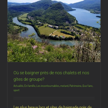
Où se baigner près de nos chalets et nos
gîtes de groupe?
Actualité
,
En famille
,
Les incontournables
,
motard
,
Patrimoine
,
Que faire
,
sport
Les plus beaux lacs et sites de baignade près de