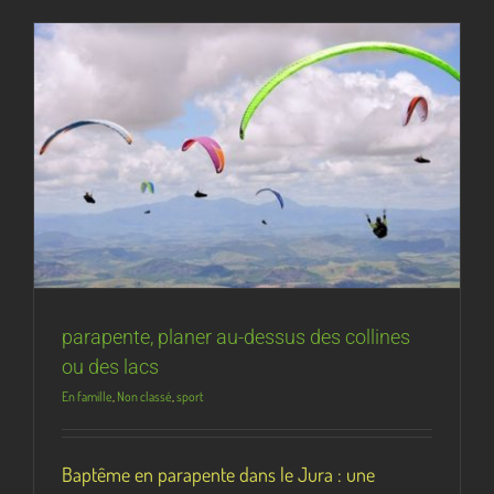
parapente, planer au-dessus des collines
ou des lacs
En famille
,
Non classé
,
sport
Baptême en parapente dans le Jura : une