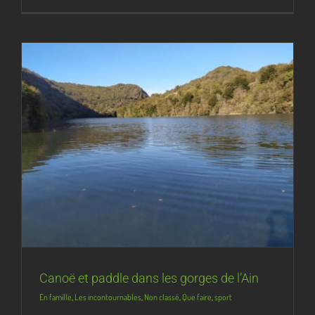
Canoë et paddle dans les gorges de l’Ain
En famille
,
Les incontournables
,
Non classé
,
Que faire
,
sport